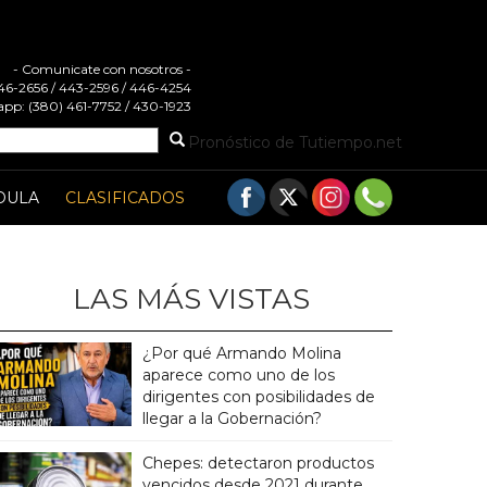
- Comunicate con nosotros -
 446-2656 / 443-2596 / 446-4254
pp: (380) 461-7752 / 430-1923
Pronóstico de Tutiempo.net
DULA
CLASIFICADOS
LAS MÁS VISTAS
¿Por qué Armando Molina
aparece como uno de los
dirigentes con posibilidades de
llegar a la Gobernación?
Chepes: detectaron productos
vencidos desde 2021 durante