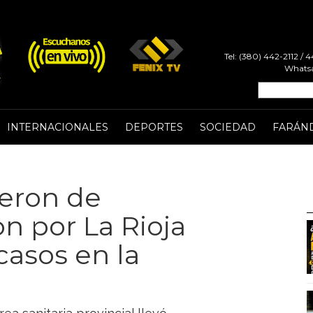
Tel: (380) 442-2112 /
Whatsa
INTERNACIONALES
DEPORTES
SOCIEDAD
FARÁN
ieron de
n por La Rioja
casos en la