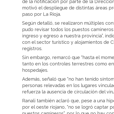
de la notificación por parte de la Direcció
motivó el despliegue de distintas áreas pr
paso por La Rioja.
Según detalló, se realizaron múltiples con
pudo revisar todos los puestos camineros
ingreso y egreso a nuestra provincia”, ind
con el sector turístico y alojamientos de C
registros.
Sin embargo, remarcó que “hasta el momen
tanto en los controles terrestres como en 
hospedajes.
Además, señaló que “no han tenido síntom
personas relevadas en los lugares vinculad
refuerza la ausencia de circulación del viru
Ranali también aclaró que, pese a una hip
por el oeste riojano, “no se logró captar 
puestos camineros”, por lo que no hay con