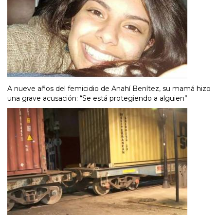
A nueve años del femicidio de Anahí Benítez, su mamá hizo
una grave acusación: “Se está protegiendo a alguien”