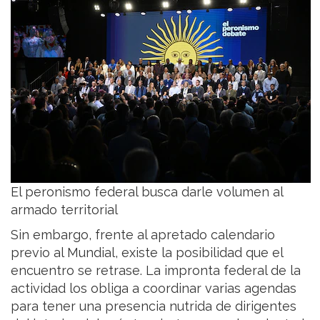
El peronismo federal busca darle volumen al
armado territorial
Sin embargo, frente al apretado calendario
previo al Mundial, existe la posibilidad que el
encuentro se retrase. La impronta federal de la
actividad los obliga a coordinar varias agendas
para tener una presencia nutrida de dirigentes