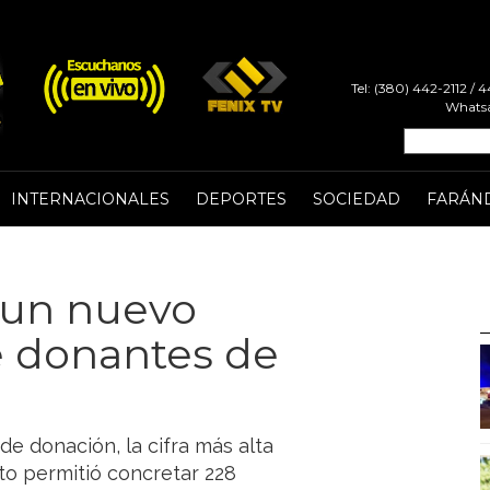
Tel: (380) 442-2112 /
Whatsa
INTERNACIONALES
DEPORTES
SOCIEDAD
FARÁN
 un nuevo
e donantes de
e donación, la cifra más alta
to permitió concretar 228