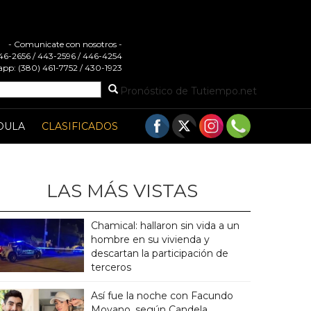
- Comunicate con nosotros -
 446-2656 / 443-2596 / 446-4254
pp: (380) 461-7752 / 430-1923
Pronóstico de Tutiempo.net
DULA
CLASIFICADOS
LAS MÁS VISTAS
Chamical: hallaron sin vida a un
hombre en su vivienda y
descartan la participación de
terceros
Así fue la noche con Facundo
Moyano, según Candela