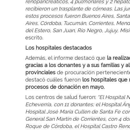
renopancreáticos, 4 pulmonares y 2 hepato
recibieron un trasplante de córneas. Las ju
estos procesos fueron Buenos Aires, San
Aires, Córdoba, Tucumán, Corrientes, Mend
del Estero, San Juan, Río Negro, Jujuy, Mis
escrito.
Los hospitales destacados
Además, el informe destacó que
la realiz
gracias a los donantes y a sus familias y a
provinciales
de procuración pertenecientes
destacó cuáles fueron
los hospitales que 
procesos de donación en mayo.
Los centros de salud fueron:
“El Hospital 
Echeverría, con 11 donantes; el Hospital Á
Hospital José María Cullen de Santa Fe con
General San Martín de Corrientes, con 4 do
Roque de Córdoba, el Hospital Castro Rend