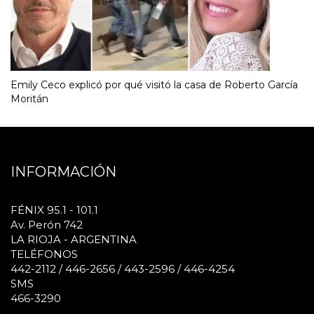
Emily Ceco explicó por qué visitó la casa de Roberto García
Moritán
INFORMACIÓN
FÉNIX 95.1 - 101.1
Av. Perón 742
LA RIOJA - ARGENTINA
TELÉFONOS
442-2112 / 446-2656 / 443-2596 / 446-4254
SMS
466-3290