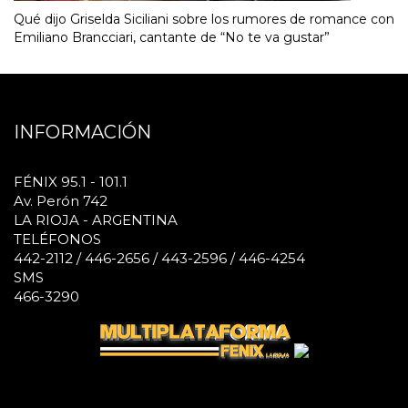
Qué dijo Griselda Siciliani sobre los rumores de romance con
Emiliano Brancciari, cantante de “No te va gustar”
INFORMACIÓN
FÉNIX 95.1 - 101.1
Av. Perón 742
LA RIOJA - ARGENTINA
TELÉFONOS
442-2112 / 446-2656 / 443-2596 / 446-4254
SMS
466-3290