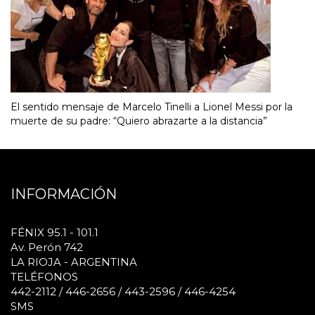
El sentido mensaje de Marcelo Tinelli a Lionel Messi por la
muerte de su padre: “Quiero abrazarte a la distancia”
INFORMACIÓN
FÉNIX 95.1 - 101.1
Av. Perón 742
LA RIOJA - ARGENTINA
TELÉFONOS
442-2112 / 446-2656 / 443-2596 / 446-4254
SMS