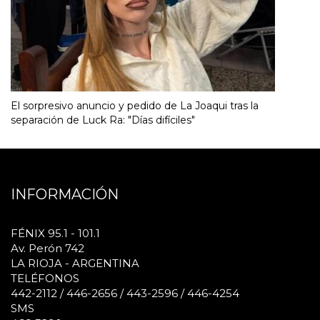
El sorpresivo anuncio y pedido de La Joaqui tras la
separación de Luck Ra: "Días difíciles"
INFORMACIÓN
FÉNIX 95.1 - 101.1
Av. Perón 742
LA RIOJA - ARGENTINA
TELÉFONOS
442-2112 / 446-2656 / 443-2596 / 446-4254
SMS