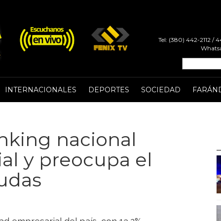
Tel: (380) 442-2112 /
Whatsa
INTERNACIONALES
DEPORTES
SOCIEDAD
FARÁN
ranking nacional
al y preocupa el
udas