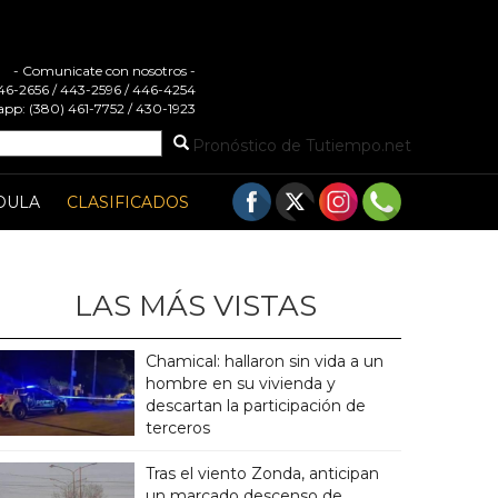
- Comunicate con nosotros -
 446-2656 / 443-2596 / 446-4254
pp: (380) 461-7752 / 430-1923
Pronóstico de Tutiempo.net
DULA
CLASIFICADOS
LAS MÁS VISTAS
Chamical: hallaron sin vida a un
hombre en su vivienda y
descartan la participación de
terceros
Tras el viento Zonda, anticipan
un marcado descenso de