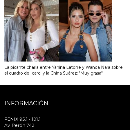
La picante charla entre Yanina Latorre y Wanda Nara sobre
el cuadro de Icardi y la China Suárez: "Muy grasa"
INFORMACIÓN
FÉNIX 95.1 - 101.1
Av. Perón 742