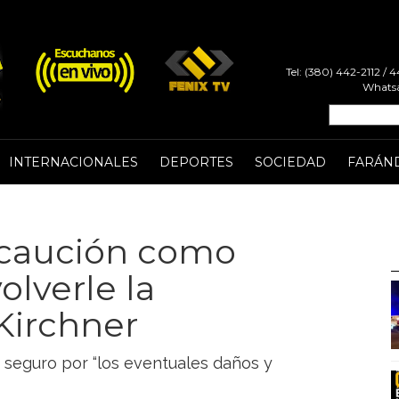
Tel: (380) 442-2112 /
Whatsa
INTERNACIONALES
DEPORTES
SOCIEDAD
FARÁN
a caución como
olverle la
 Kirchner
n seguro por “los eventuales daños y