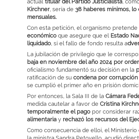
actual
titular del Partido Justicialista
, como
Kirchner
, sería de
38 haberes mínimos, lo 
mensuales.
Con esta petición, el organismo pretende
económico
que asegure que el
Estado Nac
liquidado
, si el fallo de fondo resulta a
dver
La jubilación de privilegio que le corresp
baja en noviembre del año 2024 por orde
oficialismo fundamentó su decisión en la
p
ratificación de su
condena por corrupción 
se cumplió el primer año en prisión domicil
Por entonces, la Sala III de la
Cámara Feder
medida cautelar a favor de
Cristina Kirchn
temporalmente el pago
por considerar r
alimentaria
y
rechazó los recursos del Eje
Como consecuencia de elloi, el Ministeri
la ministra Sandra Petovello, acudió dir