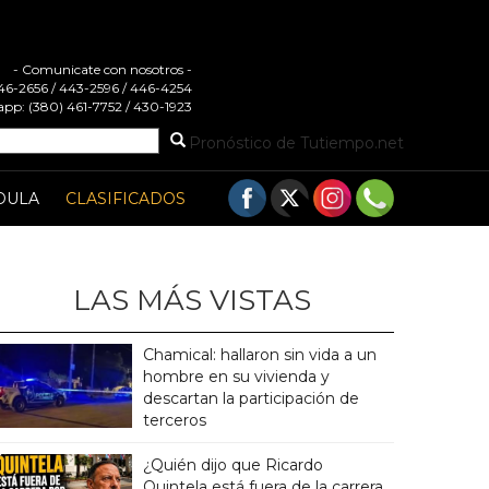
- Comunicate con nosotros -
 446-2656 / 443-2596 / 446-4254
pp: (380) 461-7752 / 430-1923
Pronóstico de Tutiempo.net
DULA
CLASIFICADOS
LAS MÁS VISTAS
Chamical: hallaron sin vida a un
hombre en su vivienda y
descartan la participación de
terceros
¿Quién dijo que Ricardo
Quintela está fuera de la carrera