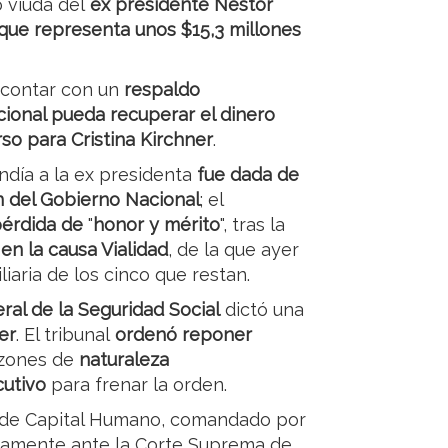
 viuda del
ex presidente Néstor
que representa unos $15,3 millones
 contar con un
respaldo
ional pueda recuperar el dinero
so para Cristina Kirchner
.
ondía a la ex presidenta
fue dada de
n del Gobierno Nacional
; el
érdida de
"
honor y mérito
", tras la
en la causa Vialidad
, de la que ayer
iaria de los cinco que restan.
al de la Seguridad Social
dictó una
er
. El tribunal
ordenó reponer
azones de
naturaleza
cutivo
para frenar la orden.
o de Capital Humano, comandado por
ectamente ante la Corte Suprema de