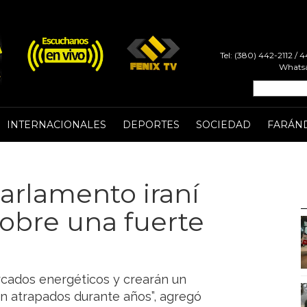
Tel: (380) 442-2112 /
Whatsa
INTERNACIONALES
DEPORTES
SOCIEDAD
FARÁN
Parlamento iraní
obre una fuerte
ercados energéticos y crearán un
án atrapados durante años”, agregó