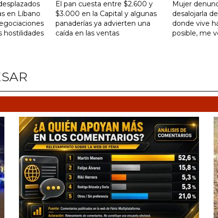
desplazados
El pan cuesta entre $2.600 y
Mujer denunc
as en Líbano
$3.000 en la Capital y algunas
desalojarla d
negociaciones
panaderías ya advierten una
donde vive ha
s hostilidades
caída en las ventas
posible, me 
ESAR