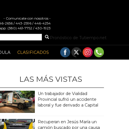
- Comunicate con nosotros -
 446-2656 / 443-2596 / 446-4254
pp: (380) 461-7752 / 430-1923
Pronóstico de Tutiempo.net
DULA
CLASIFICADOS
LAS MÁS VISTAS
Un trabajador de Vialidad
Provincial sufrió un accidente
laboral y fue derivado a Capital
Recuperan en Jesús María un
camión buscado por una causa