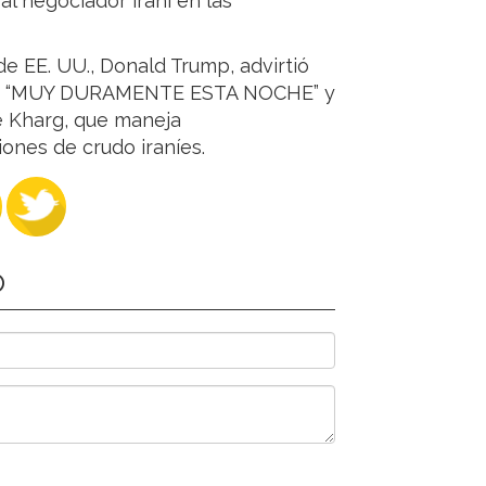
pal negociador iraní en las
e EE. UU., Donald Trump, advirtió
Irán “MUY DURAMENTE ESTA NOCHE” y
e Kharg, que maneja
ones de crudo iraníes.
O