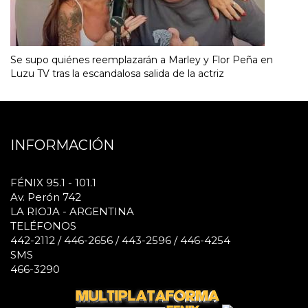
Se supo quiénes reemplazarán a Marley y Flor Peña en
Luzu TV tras la escandalosa salida de la actriz
INFORMACIÓN
FÉNIX 95.1 - 101.1
Av. Perón 742
LA RIOJA - ARGENTINA
TELÉFONOS
442-2112 / 446-2656 / 443-2596 / 446-4254
SMS
466-3290