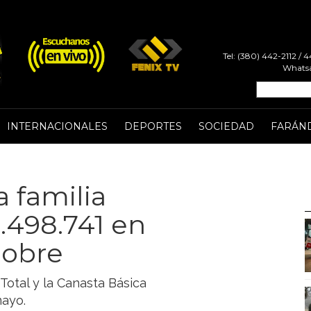
Tel: (380) 442-2112 /
Whatsa
INTERNACIONALES
DEPORTES
SOCIEDAD
FARÁN
a familia
.498.741 en
pobre
Total y la Canasta Básica
mayo.