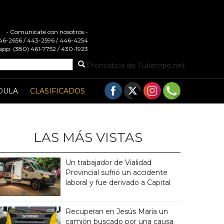
- Comunicate con nosotros -
 446-2656 / 443-2596 / 446-4254
pp: (380) 461-7752 / 430-1923
Pronóstico de Tutiempo.net
DULA
CLASIFICADOS
LAS MÁS VISTAS
Un trabajador de Vialidad
Provincial sufrió un accidente
laboral y fue derivado a Capital
Recuperan en Jesús María un
camión buscado por una causa