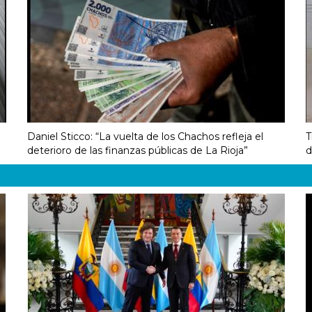
Daniel Sticco: “La vuelta de los Chachos refleja el
T
deterioro de las finanzas públicas de La Rioja”
d