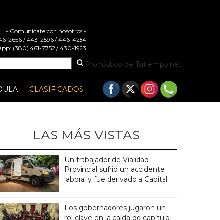
- Comunicate con nosotros -
 446-2656 / 443-2596 / 446-4254
pp: (380) 461-7752 / 430-1923
Pronóstico de Tutiempo.net
DULA
CLASIFICADOS
LAS MÁS VISTAS
Un trabajador de Vialidad
Provincial sufrió un accidente
laboral y fue derivado a Capital
Los gobernadores jugaron un
rol clave en la caída de capítulo