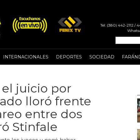
Tel: (380) 442-2112 /
Whatsa
INTERNACIONALES
DEPORTES
SOCIEDAD
FARÁN
el juicio por
do lloró frente
areo entre dos
ó Stinfale