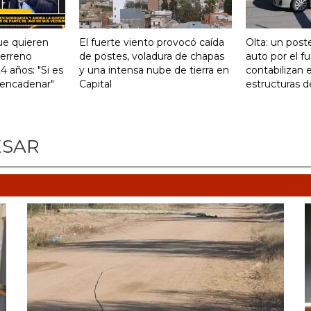
ue quieren
El fuerte viento provocó caída
Olta: un post
terreno
de postes, voladura de chapas
auto por el f
 años: "Si es
y una intensa nube de tierra en
contabilizan e
 encadenar"
Capital
estructuras d
ESAR