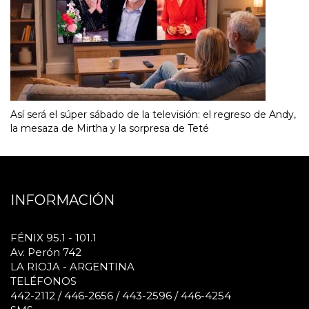
Así será el súper sábado de la televisión: el regreso de Andy,
la mesaza de Mirtha y la sorpresa de Teté
INFORMACIÓN
FÉNIX 95.1 - 101.1
Av. Perón 742
LA RIOJA - ARGENTINA
TELÉFONOS
442-2112 / 446-2656 / 443-2596 / 446-4254