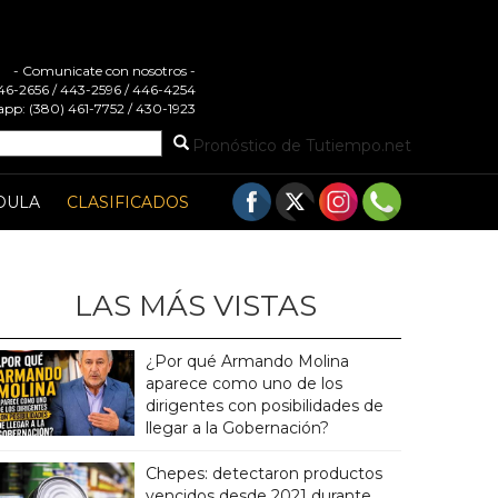
- Comunicate con nosotros -
 446-2656 / 443-2596 / 446-4254
pp: (380) 461-7752 / 430-1923
Pronóstico de Tutiempo.net
DULA
CLASIFICADOS
LAS MÁS VISTAS
¿Por qué Armando Molina
aparece como uno de los
dirigentes con posibilidades de
llegar a la Gobernación?
Chepes: detectaron productos
vencidos desde 2021 durante