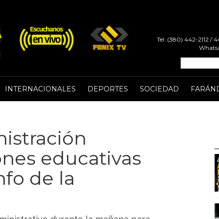
Tel: (380) 442-2112 /
Whatsa
INTERNACIONALES
DEPORTES
SOCIEDAD
FARÁN
istración
iones educativas
nfo de la