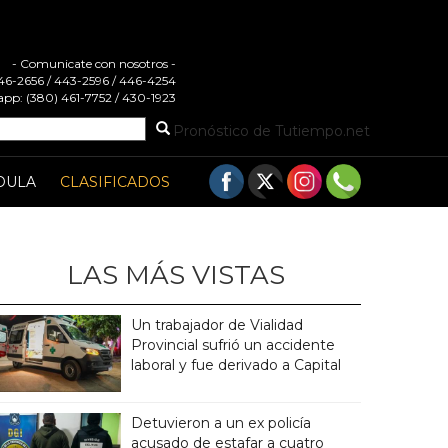
- Comunicate con nosotros -
 446-2656 / 443-2596 / 446-4254
pp: (380) 461-7752 / 430-1923
Pronóstico de Tutiempo.net
DULA
CLASIFICADOS
LAS MÁS VISTAS
Un trabajador de Vialidad
Provincial sufrió un accidente
laboral y fue derivado a Capital
Detuvieron a un ex policía
acusado de estafar a cuatro