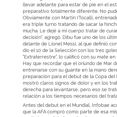
llevar adelante para estar de pie en el es
preparativo totalmente diferente. No pu
Obviamente con Martín (Tocalli, entrenador
era triple turno tratando de sacar la hinc
mucha. Le dejé a mi cuerpo tratar de cura
decisión”, agregó. Dibu fue uno de los últim
delante de Lionel Messi, al que definió co
dio el 10 de la Selección con los tres gole
“Extraterrestre”, lo calificó con su mate e
Hay que recordar que el oriundo de Mar de
entrenarse con su guante en la mano derec
preparación para el debut de la Copa del 
mostró claros signos de dolor y en los trab
derecha para levantarse, pero eso se trat
relación a los tiempos necesarios del trat
Antes del debut en el Mundial, Infobae acce
que la AFA compró como parte de esa mi