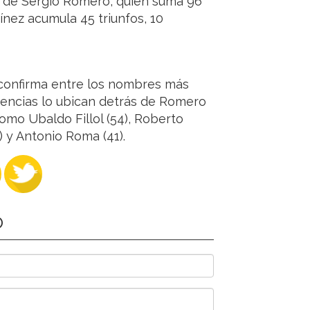
s de Sergio Romero, quien suma 96
tínez acumula 45 triunfos, 10
o confirma entre los nombres más
sencias lo ubican detrás de Romero
como Ubaldo Fillol (54), Roberto
 y Antonio Roma (41).
O