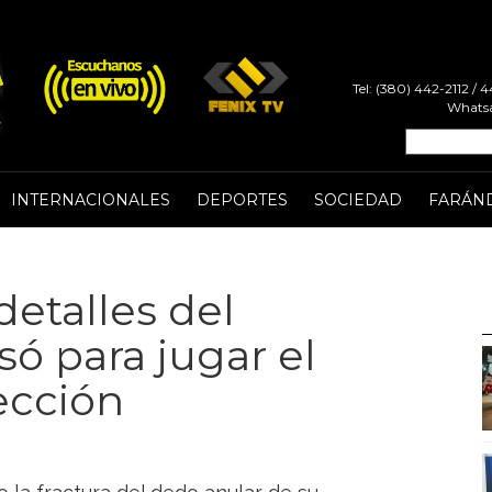
Tel: (380) 442-2112 /
Whatsa
INTERNACIONALES
DEPORTES
SOCIEDAD
FARÁN
detalles del
só para jugar el
ección