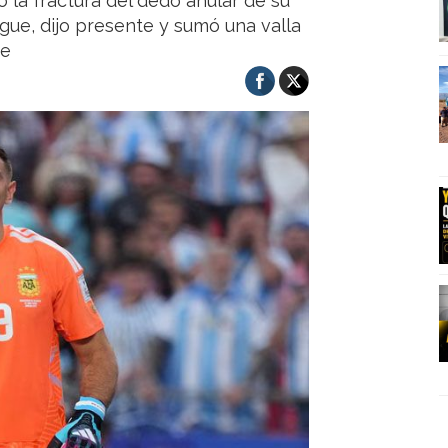
do la fractura del dedo anular de su
gue, dijo presente y sumó una valla
te