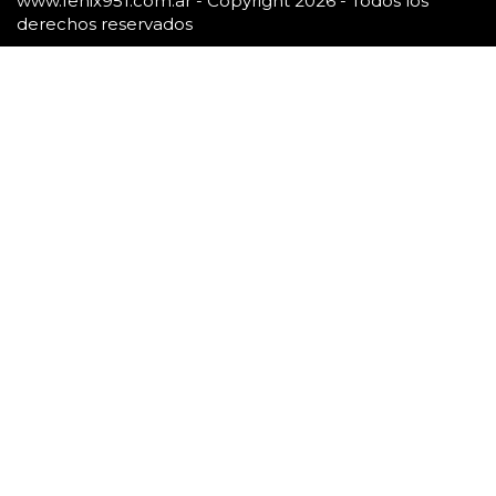
www.fenix951.com.ar - Copyright 2026 - Todos los
derechos reservados