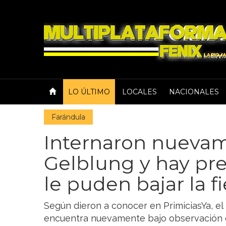
LO ÚLTIMO
LOCALES
NACIONALES
Farándula
Internaron nuevam
Gelblung y hay pr
le puden bajar la f
Según dieron a conocer en PrimiciasYa, el
encuentra nuevamente bajo observación e