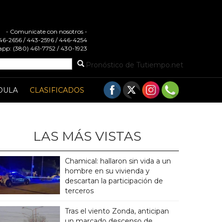
- Comunicate con nosotros -
 446-2656 / 443-2596 / 446-4254
pp: (380) 461-7752 / 430-1923
Pronóstico de Tutiempo.net
DULA
CLASIFICADOS
LAS MÁS VISTAS
Chamical: hallaron sin vida a un
hombre en su vivienda y
descartan la participación de
terceros
Tras el viento Zonda, anticipan
un marcado descenso de