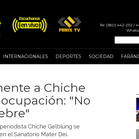
Tel: (380) 442-2112 /
Whatsa
INTERNACIONALES
DEPORTES
SOCIEDAD
FARÁN
ente a Chiche
eocupación: "No
iebre"
 periodista Chiche Gelblung se
n el Sanatorio Mater Dei.