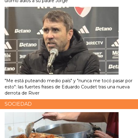
último adiós a su padre Jorge
"Me está puteando medio país" y "nunca me tocó pasar por
esto": las fuertes frases de Eduardo Coudet tras una nueva
derrota de River
SOCIEDAD