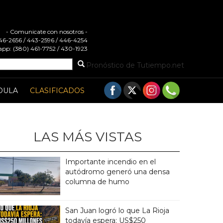
- Comunicate con nosotros -
 446-2656 / 443-2596 / 446-4254
pp: (380) 461-7752 / 430-1923
Pronóstico de Tutiempo.net
DULA
CLASIFICADOS
LAS MÁS VISTAS
Importante incendio en el
autódromo generó una densa
columna de humo
San Juan logró lo que La Rioja
todavía espera: US$250