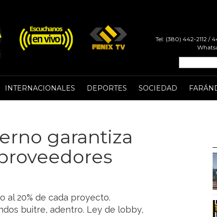
Tel: (380) 442-2112 /
Whatsa
INTERNACIONALES
DEPORTES
SOCIEDAD
FARÁN
ierno garantiza
 proveedores
o al 20% de cada proyecto.
ondos buitre, adentro. Ley de lobby,