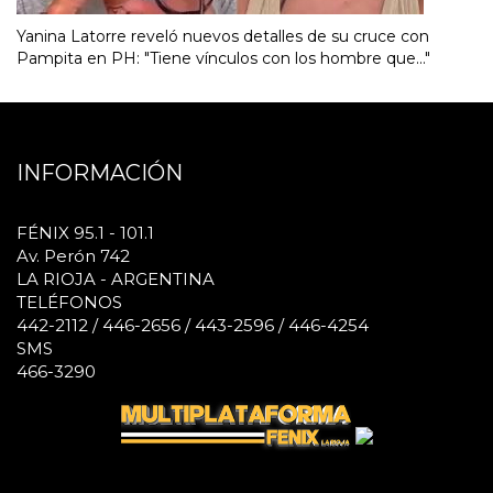
Yanina Latorre reveló nuevos detalles de su cruce con
Pampita en PH: "Tiene vínculos con los hombre que..."
INFORMACIÓN
FÉNIX 95.1 - 101.1
Av. Perón 742
LA RIOJA - ARGENTINA
TELÉFONOS
442-2112 / 446-2656 / 443-2596 / 446-4254
SMS
466-3290