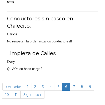
rosa
Conductores sin casco en
Chilecito.
Carlos
No respetan la ordenanza los conductores!!
Limpieza de Calles
Dory
QuiÃ©n se hace cargo?
(página
« Anterior
1
2
3
4
5
6
7
8
9
actual)
10
11
Siguiente »