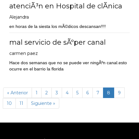
atenciÃ³n en Hospital de clÃ­nica
Alejandra
en horas de la siesta los mÃ©dicos descansan!!!!
mal servicio de sÃºper canal
carmen paez
Hace dos semanas que no se puede ver ningÃºn canal.esto
ocurre en el barrio la florida
(página
« Anterior
1
2
3
4
5
6
7
8
9
actual)
10
11
Siguiente »