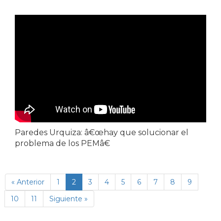
Paredes Urquiza: â€œhay que solucionar el
problema de los PEMâ€
(página
« Anterior
1
2
3
4
5
6
7
8
9
actual)
10
11
Siguiente »