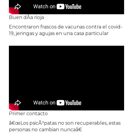
Buen dÃ­a rioja
Encontraron frascos de vacunas contra el covid-
19, jeringas y agujas en una casa particular
Primer contacto
â€œLos psicÃ³patas no son recuperables, estas
personas no cambian nuncaâ€