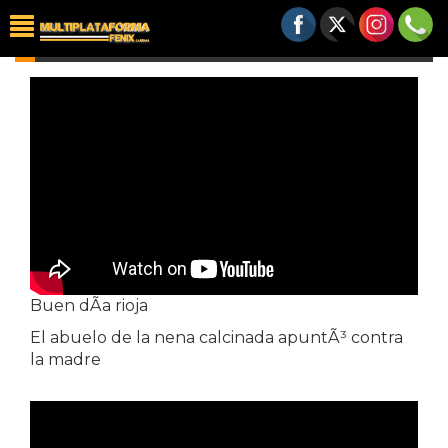
VIDEOS
Buen dÃ­a rioja
El abuelo de la nena calcinada apuntÃ³ contra
la madre