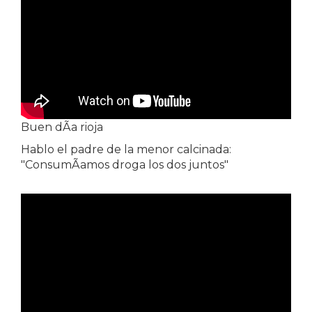
Buen dÃ­a rioja
Hablo el padre de la menor calcinada:
"ConsumÃ­amos droga los dos juntos"