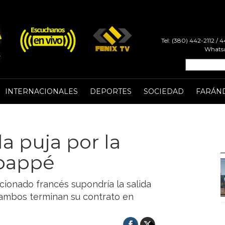
Tel: (380) 442-2112 /
Whatsa
INTERNACIONALES
DEPORTES
SOCIEDAD
FARÁN
la puja por la
Mbappé
ccionado francés supondría la salida
ambos terminan su contrato en