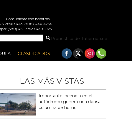
- Comunicate con nosotros -
 446-2656 / 443-2596 / 446-4254
pp: (380) 461-7752 / 430-1923
Pronóstico de Tutiempo.net
DULA
CLASIFICADOS
LAS MÁS VISTAS
Importante incendio en el
autódromo generó una densa
columna de humo