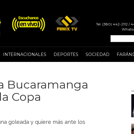
Tel: (380) 442-2112 /
Whatsa
INTERNACIONALES
DEPORTES
SOCIEDAD
FARÁN
 a Bucaramanga
la Copa
na goleada y quiere más ante los