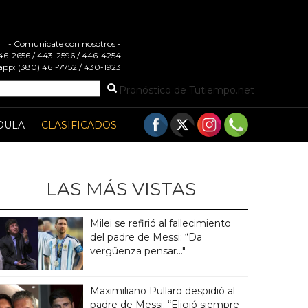
- Comunicate con nosotros -
 446-2656 / 443-2596 / 446-4254
pp: (380) 461-7752 / 430-1923
Pronóstico de Tutiempo.net
DULA
CLASIFICADOS
LAS MÁS VISTAS
Milei se refirió al fallecimiento
del padre de Messi: “Da
vergüenza pensar..."
Maximiliano Pullaro despidió al
padre de Messi: “Eligió siempre