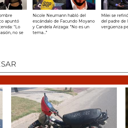
hombre
Nicole Neumann habló del
Milei se refiri
co apuntó
escándalo de Facundo Moyano
del padre de 
tenida: “Lo
y Candela Arizaga: "No es un
vergüenza pen
asión, no se
tema..."
ESAR