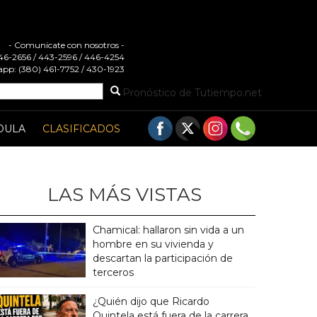
- Comunicate con nosotros -
 446-2656 / 443-2596 / 446-4254
pp: (380) 461-7752 / 430-1923
Pronóstico de Tutiempo.net
DULA
CLASIFICADOS
LAS MÁS VISTAS
Chamical: hallaron sin vida a un
hombre en su vivienda y
descartan la participación de
terceros
¿Quién dijo que Ricardo
Quintela está fuera de la carrera