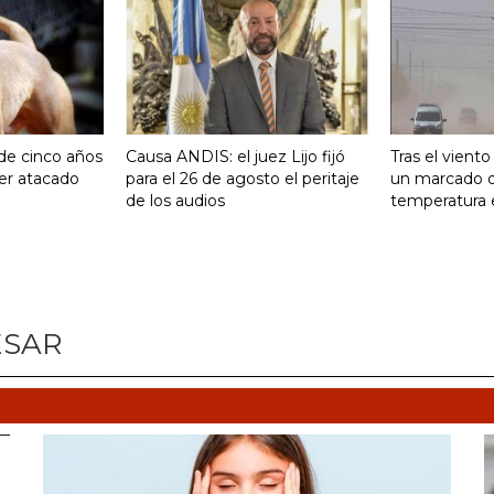
 de cinco años
Causa ANDIS: el juez Lijo fijó
Tras el vient
ser atacado
para el 26 de agosto el peritaje
un marcado 
de los audios
temperatura 
ESAR