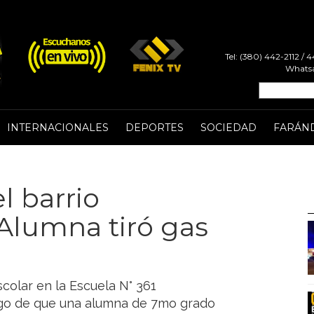
Tel: (380) 442-2112 /
Whatsa
INTERNACIONALES
DEPORTES
SOCIEDAD
FARÁN
l barrio
Alumna tiró gas
scolar en la Escuela N° 361
uego de que una alumna de 7mo grado