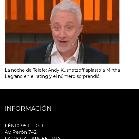
La noche de Telefe: Andy Kusnetzoff aplastó a Mirtha
Legrand en el rating y el número sorprendió
INFORMACIÓN
FÉNIX 95.1 - 101.1
Av. Perón 742
LA RIOJA - ARGENTINA