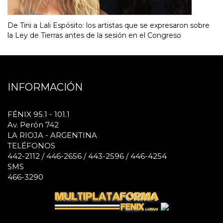
De Tini a Lali Espósito: los artistas que se expresaron sobre
la Ley de Tierras antes de la sesión en el Congreso
INFORMACIÓN
FÉNIX 95.1 - 101.1
Av. Perón 742
LA RIOJA - ARGENTINA
TELÉFONOS
442-2112 / 446-2656 / 443-2596 / 446-4254
SMS
466-3290