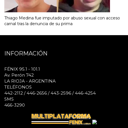
Thiago Medina fue imputado por abuso sexual con acceso
carnal tras la denuncia de su prima
INFORMACIÓN
FÉNIX 95.1 - 101.1
Av. Perón 742
LA RIOJA - ARGENTINA
TELÉFONOS
442-2112 / 446-2656 / 443-2596 / 446-4254
SMS
466-3290