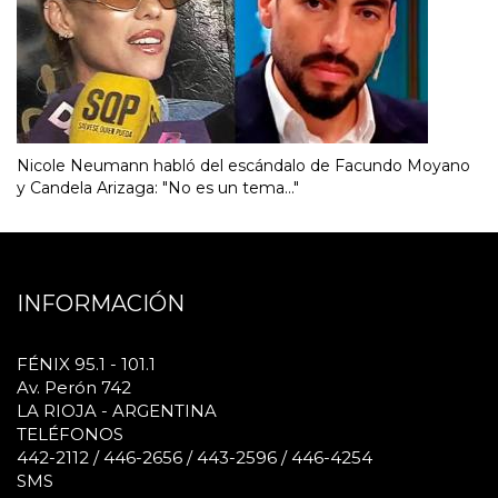
Nicole Neumann habló del escándalo de Facundo Moyano
y Candela Arizaga: "No es un tema..."
INFORMACIÓN
FÉNIX 95.1 - 101.1
Av. Perón 742
LA RIOJA - ARGENTINA
TELÉFONOS
442-2112 / 446-2656 / 443-2596 / 446-4254
SMS