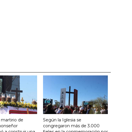
 martirio de
Según la Iglesia se
 monseñor
congregaron más de 3.000
ó a construir una
fieles en la conmemoración por