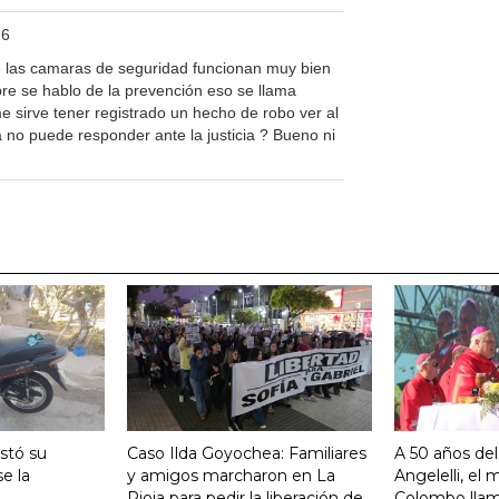
26
ue las camaras de seguridad funcionan muy bien
pre se hablo de la prevención eso se llama
e sirve tener registrado un hecho de robo ver al
 no puede responder ante la justicia ? Bueno ni
stó su
Caso Ilda Goyochea: Familiares
A 50 años del
e la
y amigos marcharon en La
Angelelli, el
Rioja para pedir la liberación de
Colombo llam