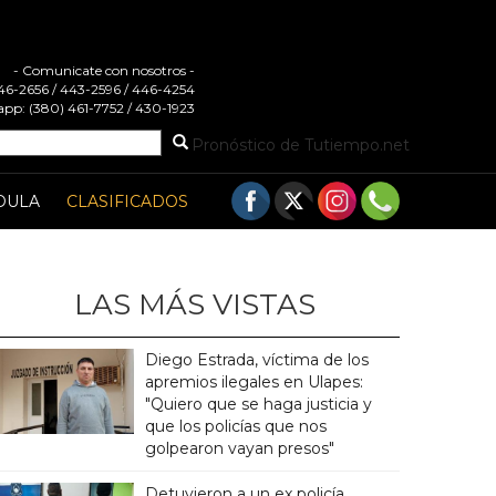
- Comunicate con nosotros -
 446-2656 / 443-2596 / 446-4254
pp: (380) 461-7752 / 430-1923
Pronóstico de Tutiempo.net
DULA
CLASIFICADOS
LAS MÁS VISTAS
Diego Estrada, víctima de los
apremios ilegales en Ulapes:
"Quiero que se haga justicia y
que los policías que nos
golpearon vayan presos"
Detuvieron a un ex policía