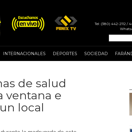
Tel: (380) 442-2112 /
Whatsa
INTERNACIONALES
DEPORTES
SOCIEDAD
FARÁN
as de salud
 ventana e
un local