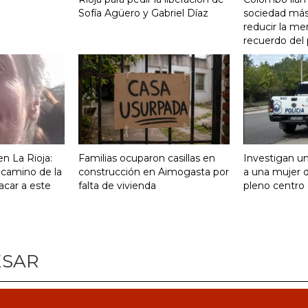
Sofía Agüero y Gabriel Díaz
sociedad más 
reducir la me
recuerdo del
n La Rioja:
Familias ocuparon casillas en
Investigan un
 camino de la
construcción en Aimogasta por
a una mujer 
acar a este
falta de vivienda
pleno centro 
ESAR