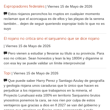
Expropiadores federales
| Viernes 15 de Mayo de 2026
Estos riojanos peronchos ko rruptos en cualquier momento
reclaman que el aconcagua es de ellos y las playas de la serena
también... dejen de seguir queriendo expropiar todo lo que no es
suyo
El riojano no critica sino el sanjuanino que se dice riojano
| Viernes 15 de Mayo de 2026
Pero vienen a estudiar y llevarse su título a su provincia. Para
eso no critican. Sean honestos y lean la ley 18004 y díganme si
con esa ley se puede validar un límite interprovincial
Topi
| Viernes 15 de Mayo de 2026
Que puede saber Harry Perez y Santiago Azulay de geografía
y geologia riojana unos caraduras que lo único que hacen es
perjudicar a los riojanos que trabajamos en la mineria, el
Proyecto Lunahuasi esta 100% en territorio Sanjuanino brutos
ynosotros ponemos la cara, se nos ríen por culpa de estos
ventajeros que gracias a dios en fl 2027 se van del gobierno y
espero que aterrizen en Ezeiza como corresponde a todo