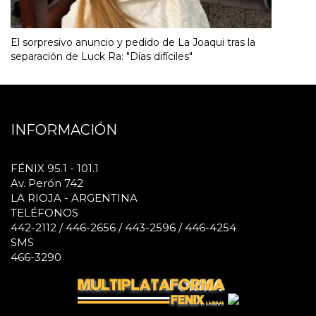
El sorpresivo anuncio y pedido de La Joaqui tras la
separación de Luck Ra: "Días difíciles"
INFORMACIÓN
FÉNIX 95.1 - 101.1
Av. Perón 742
LA RIOJA - ARGENTINA
TELÉFONOS
442-2112 / 446-2656 / 443-2596 / 446-4254
SMS
466-3290