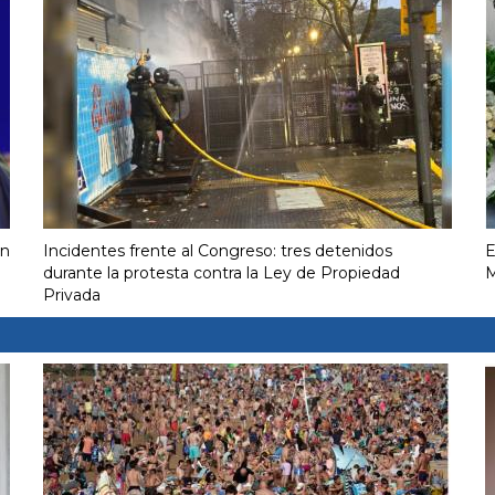
on
Incidentes frente al Congreso: tres detenidos
E
durante la protesta contra la Ley de Propiedad
M
Privada