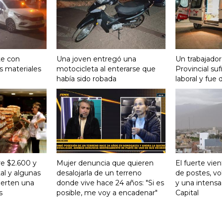
te con
Una joven entregó una
Un trabajador
s materiales
motocicleta al enterarse que
Provincial su
había sido robada
laboral y fue 
re $2.600 y
Mujer denuncia que quieren
El fuerte vie
al y algunas
desalojarla de un terreno
de postes, vo
ierten una
donde vive hace 24 años: "Si es
y una intensa
s
posible, me voy a encadenar"
Capital