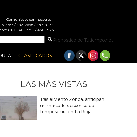
- Comunicate con nosotros -
 446-2656 / 443-2596 / 446-4254
pp: (380) 461-7752 / 430-1923
Pronóstico de Tutiempo.net
DULA
CLASIFICADOS
LAS MÁS VISTAS
Tras el viento Zonda, anticipan
un marcado descenso de
temperatura en La Rioja