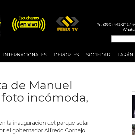
Tel: (380) 442-2112 /
Whatsa
INTERNACIONALES
DEPORTES
SOCIEDAD
FARÁN
sita de Manuel
 foto incómoda,
en la inauguración del parque solar
 el gobernador Alfredo Cornejo.