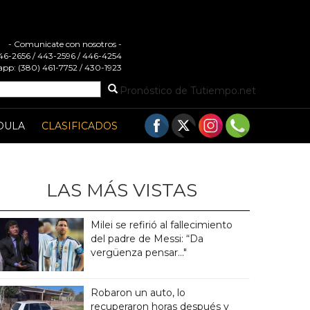
- Comunicate con nosotros -
 446-2656 / 443-2596 / 446-4254
pp: (380) 461-7752 / 430-1923
Pronóstico de Tutiempo.net
DULA
CLASIFICADOS
LAS MÁS VISTAS
Milei se refirió al fallecimiento
del padre de Messi: “Da
vergüenza pensar..."
Robaron un auto, lo
recuperaron horas después y