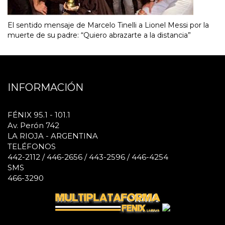
El sentido mensaje de Marcelo Tinelli a Lionel Messi por la
muerte de su padre: “Quiero abrazarte a la distancia”
INFORMACIÓN
FÉNIX 95.1 - 101.1
Av. Perón 742
LA RIOJA - ARGENTINA
TELÉFONOS
442-2112 / 446-2656 / 443-2596 / 446-4254
SMS
466-3290