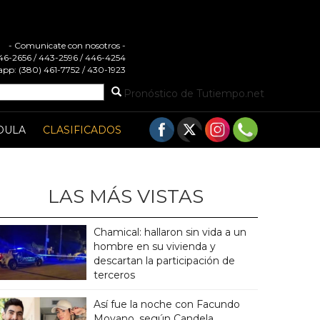
- Comunicate con nosotros -
 446-2656 / 443-2596 / 446-4254
pp: (380) 461-7752 / 430-1923
Pronóstico de Tutiempo.net
DULA
CLASIFICADOS
LAS MÁS VISTAS
Chamical: hallaron sin vida a un
hombre en su vivienda y
descartan la participación de
terceros
Así fue la noche con Facundo
Moyano, según Candela