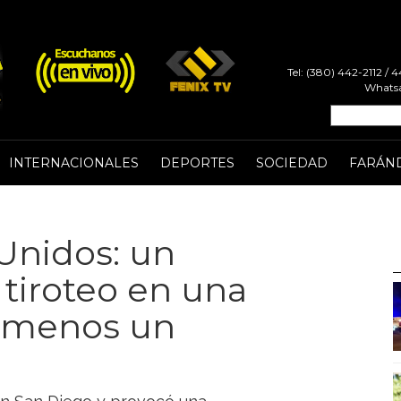
Tel: (380) 442-2112 /
Whatsa
INTERNACIONALES
DEPORTES
SOCIEDAD
FARÁN
Unidos: un
tiroteo en una
l menos un