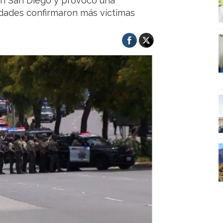
n San Diego y provocó una
oridades confirmaron más víctimas