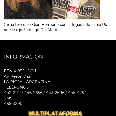
Clima tenso en Gran Hermano con la llegada de Laura Ubfal:
qué le dijo Santiago Del Moro
INFORMACIÓN
FÉNIX 95.1 - 101.1
Av. Perón 742
LA RIOJA - ARGENTINA
TELÉFONOS
442-2112 / 446-2656 / 443-2596 / 446-4254
SMS
466-3290