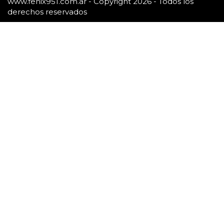
www.fenix951.com.ar - Copyright 2026 - Todos los
derechos reservados