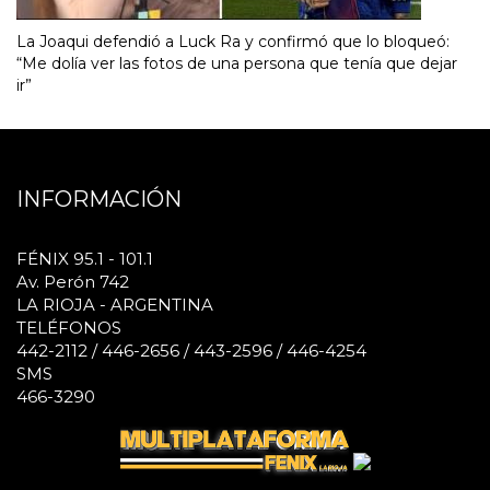
La Joaqui defendió a Luck Ra y confirmó que lo bloqueó:
“Me dolía ver las fotos de una persona que tenía que dejar
ir”
INFORMACIÓN
FÉNIX 95.1 - 101.1
Av. Perón 742
LA RIOJA - ARGENTINA
TELÉFONOS
442-2112 / 446-2656 / 443-2596 / 446-4254
SMS
466-3290