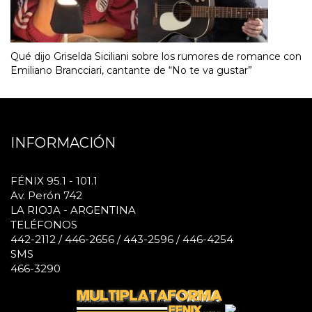
Qué dijo Griselda Siciliani sobre los rumores de romance con
Emiliano Brancciari, cantante de “No te va gustar”
INFORMACIÓN
FÉNIX 95.1 - 101.1
Av. Perón 742
LA RIOJA - ARGENTINA
TELÉFONOS
442-2112 / 446-2656 / 443-2596 / 446-4254
SMS
466-3290