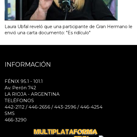
Laura Ubfal reveló que una participante de Gran Hermano le
envió una carta documento: "Es ridículo"
INFORMACIÓN
FÉNIX 95.1 - 101.1
Av. Perón 742
LA RIOJA - ARGENTINA
TELÉFONOS
442-2112 / 446-2656 / 443-2596 / 446-4254
SMS
466-3290