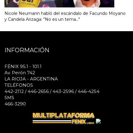
Nicole Neumann habló del escándalo de Facundo Moyano
y Candela Arizaga: "No es un tema..."
INFORMACIÓN
FÉNIX 95.1 - 101.1
Av. Perón 742
LA RIOJA - ARGENTINA
TELÉFONOS
442-2112 / 446-2656 / 443-2596 / 446-4254
SMS
466-3290