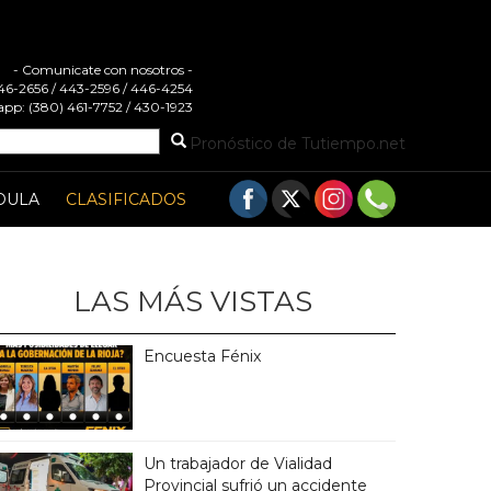
- Comunicate con nosotros -
 446-2656 / 443-2596 / 446-4254
pp: (380) 461-7752 / 430-1923
Pronóstico de Tutiempo.net
DULA
CLASIFICADOS
LAS MÁS VISTAS
Encuesta Fénix
Un trabajador de Vialidad
Provincial sufrió un accidente