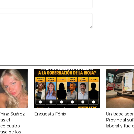
China Suárez
Encuesta Fénix
Un trabajador
ras el
Provincial su
ace cuatro
laboral y fue 
asa de los