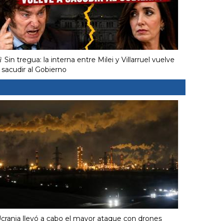
 Sin tregua: la interna entre Milei y Villarruel vuelve
 sacudir al Gobierno
crania llevó a cabo el mayor ataque con drones