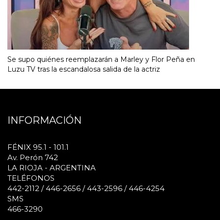
Se supo quiénes reemplazarán a Marley y Flor Peña en
Luzu TV tras la escandalosa salida de la actriz
INFORMACIÓN
FÉNIX 95.1 - 101.1
Av. Perón 742
LA RIOJA - ARGENTINA
TELÉFONOS
442-2112 / 446-2656 / 443-2596 / 446-4254
SMS
466-3290