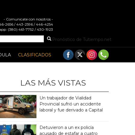
- Comunicate con nosotros -
 446-2656 / 443-2596 / 446-4254
pp: (380) 461-7752 / 430-1923
Pronóstico de Tutiempo.net
DULA
CLASIFICADOS
LAS MÁS VISTAS
Un trabajador de Vialidad
Provincial sufrió un accidente
laboral y fue derivado a Capital
Detuvieron a un ex policía
acusado de estafar a cuatro