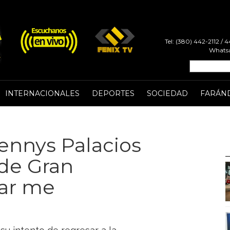
Tel: (380) 442-2112 /
Whatsa
INTERNACIONALES
DEPORTES
SOCIEDAD
FARÁN
Kennys Palacios
 de Gran
gar me