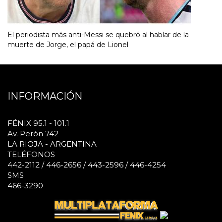
El periodista más anti-Messi se quebró al hablar de la
muerte de Jorge, el papá de Lionel
INFORMACIÓN
FÉNIX 95.1 - 101.1
Av. Perón 742
LA RIOJA - ARGENTINA
TELÉFONOS
442-2112 / 446-2656 / 443-2596 / 446-4254
SMS
466-3290