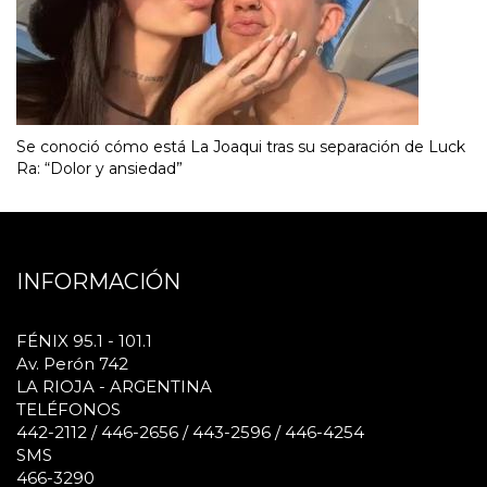
Se conoció cómo está La Joaqui tras su separación de Luck
Ra: “Dolor y ansiedad”
INFORMACIÓN
FÉNIX 95.1 - 101.1
Av. Perón 742
LA RIOJA - ARGENTINA
TELÉFONOS
442-2112 / 446-2656 / 443-2596 / 446-4254
SMS
466-3290